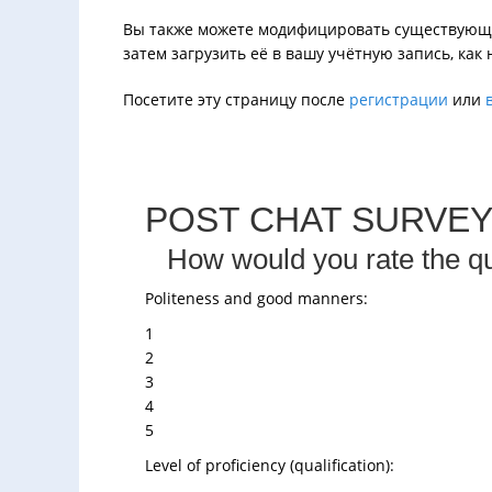
Вы также можете модифицировать существующую
затем загрузить её в вашу учётную запись, как
Посетите эту страницу после
регистрации
или
POST CHAT SURVE
How would you rate the qu
Politeness and good manners:
1
2
3
4
5
Level of proficiency (qualification):