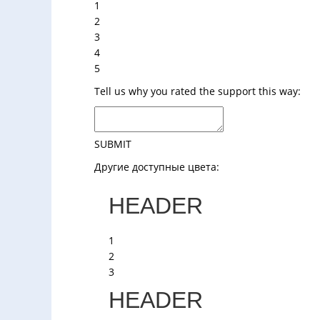
1
2
3
4
5
Tell us why you rated the support this way:
SUBMIT
Другие доступные цвета:
HEADER
1
2
3
HEADER