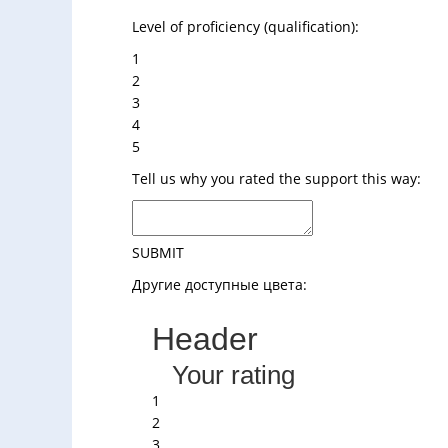
Level of proficiency (qualification):
1
2
3
4
5
Tell us why you rated the support this way:
SUBMIT
Другие доступные цвета:
Header
Your rating
1
2
3