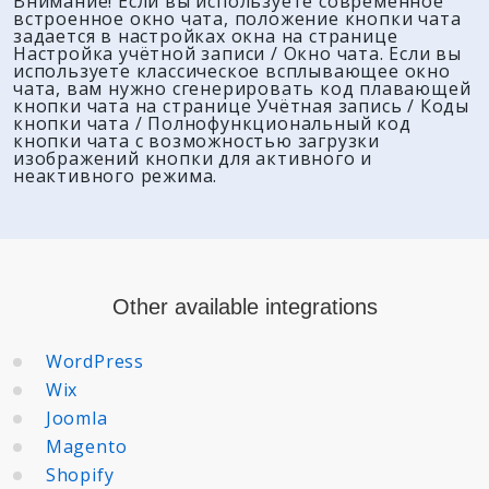
Внимание!
Если вы используете
современное
встроенное окно чата
, положение кнопки чата
задается в настройках окна на странице
Настройка учётной записи / Окно чата
. Если вы
используете
классическое всплывающее окно
чата
, вам нужно сгенерировать
код плавающей
кнопки чата
на странице
Учётная запись / Коды
кнопки чата / Полнофункциональный код
кнопки чата с возможностью загрузки
изображений кнопки для активного и
неактивного режима
.
Other available integrations
WordPress
Wix
Joomla
Magento
Shopify