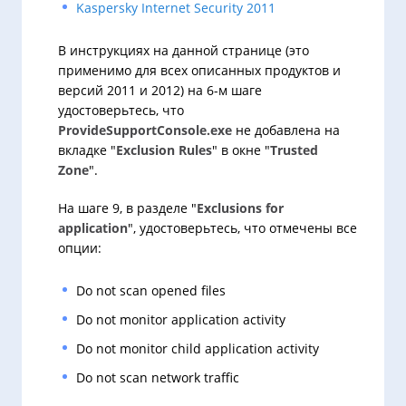
Kaspersky Internet Security 2011
В инструкциях на данной странице (это
применимо для всех описанных продуктов и
версий 2011 и 2012) на 6-м шаге
удостоверьтесь, что
ProvideSupportConsole.exe
не добавлена на
вкладке "
Exclusion Rules
" в окне "
Trusted
Zone
".
На шаге 9, в разделе "
Exclusions for
application
", удостоверьтесь, что отмечены все
опции:
Do not scan opened files
Do not monitor application activity
Do not monitor child application activity
Do not scan network traffic